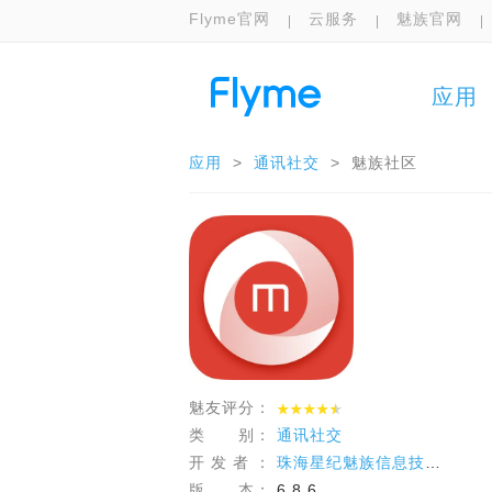
Flyme官网
云服务
魅族官网
应用
应用
>
通讯社交
>
魅族社区
魅友评分：
类 别：
通讯社交
开 发 者 ：
珠海星纪魅族信息技术有限公司
版 本：
6.8.6