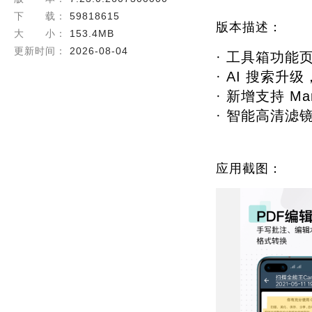
PDF、Word、Exce
下 载：
59818615
格式转换后可保持文本、
版本描述：
媒体评价
大 小：
153.4MB
● 深受用户好评的“黑科
● 掌中扫描仪——华盛顿邮报 T
更新时间：
2026-08-04
· 工具箱功能
● 商务人士必备应用——
· AI 搜索
· 新增支持 M
· 智能高清
应用截图：