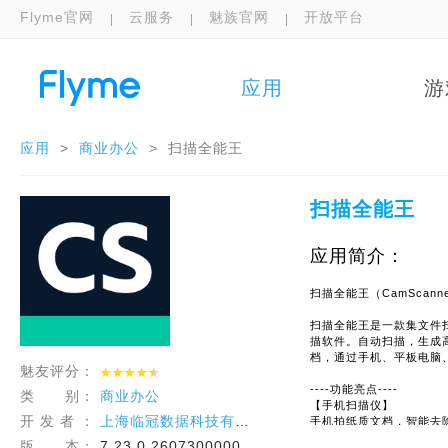
Flyme官网
云服务
魅族官网
开放平台
应用
游
应用
>
商业办公
>
扫描全能王
扫描全能王
应用简介：
扫描全能王（CamScan
扫描全能王是一款集文件扫
描软件。自动扫描，生成高清
档，通过手机、平板电脑、
魅友评分：
----功能亮点----
类 别：
商业办公
【手机扫描仪】
开 发 者 ：
上海临冠数据科技有限公司
手机拍纸质文档，智能去
【PDF格式转换】
版 本：
7.23.0.2607300000